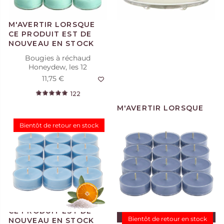
Bougies à réchaud
Honeydew, les 12
11,75 €
122
Bientôt de retour en stock
Bougies à réchaud Sun-
Kissed Linen, les 12
11,75 €
44
ICED SNOWBERRIES™
Baies glacées, pommes croquantes, pêches,
vanille et musc.
AJOUTER AU PANIER
Bientôt de retour en stock