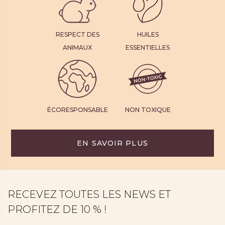
4
1
FIG FATALE
RESPECT DES
HUILES
Figues mûres, fruits juteux et vanille veloutée.
ANIMAUX
ESSENTIELLES
Découvrir maintenant
ÉCORESPONSABLE
NON TOXIQUE
EN SAVOIR PLUS
RECEVEZ TOUTES LES NEWS ET
PROFITEZ DE 10 % !