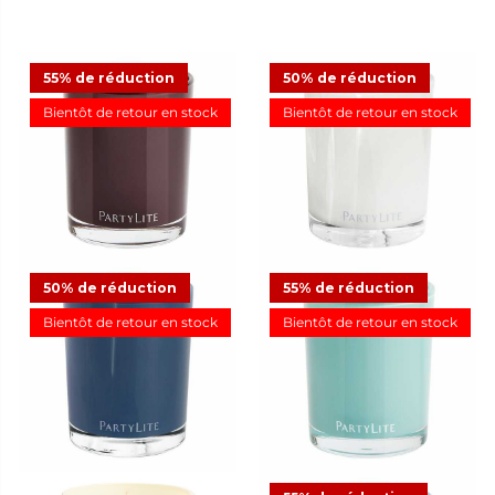
55% de réduction
50% de réduction
Bientôt de retour en stock
Bientôt de retour en stock
Pot à bougie Escential
Pot à bougie Escential Iced
Mulberry
Snowberries™
11,23 €
24,95 €
Offre
12,48 €
24,95 €
Offre
16
23
50% de réduction
55% de réduction
Bientôt de retour en stock
Bientôt de retour en stock
Pot à bougie Escential Fig
Pot à bougie Escential
Fatale
Honeydew
12,48 €
24,95 €
Offre
11,23 €
24,95 €
Offre
9
22