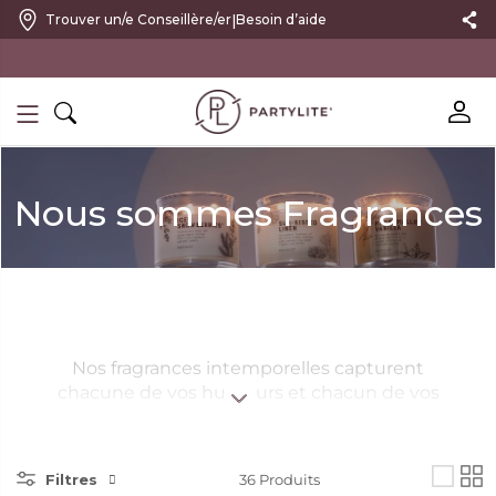
|
Trouver un/e Conseillère/er
Besoin d’aide
10 % DE RÉDUCTION SUR VOTRE PREMIÈRE COMMANDE
Nous sommes Fragrances
Nos fragrances intemporelles capturent
chacune de vos humeurs et chacun de vos
moments.
Découvrez-les dans quatre formes
emblématiques.
Filtres
36
Produits