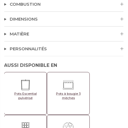
fusion entre la figue et le jasmin, alliée à de douces
COMBUSTION
épices et à des fruits suaves.
DIMENSIONS
MATIÈRE
PERSONNALITÉS
AUSSI DISPONIBLE EN
Pots Escential
Pots à bougie 3
pulvérisé
mèches