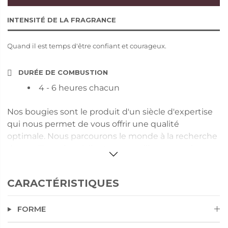
INTENSITÉ DE LA FRAGRANCE
Quand il est temps d'être confiant et courageux.
DURÉE DE COMBUSTION
4 - 6 heures chacun
Nos bougies sont le produit d'un siècle d'expertise
qui nous permet de vous offrir une qualité
optimale. Nous parcourons le monde à la recherche
des meilleurs ingrédients et travaillons avec des
parfumeurs de renommée internationale pour
développer nos fragrances. Profitez de la différence
CARACTÉRISTIQUES
PartyLite ! Détails : La forme de la coupelle permet à
la cire de se liquéfier par le centre. Un design
FORME
exclusif et une combustion optimale et sûre durant
4 à 6 heures. Avec Fig Fatale, découvrez l'irrésistible