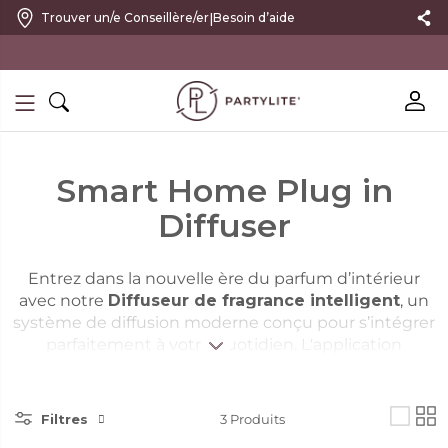
|
Trouver un/e Conseillère/er
Besoin d’aide
10 % DE RÉDUCTION SUR VOTRE PREMIÈRE COMMANDE
Smart Home Plug in
Diffuser
Entrez dans la nouvelle ère du parfum d’intérieur
avec notre
Diffuseur de fragrance intelligent
, un
système de diffusion moderne conçu pour s’intégrer
parfaitement à votre quotidien. L'application
intégrée vous permet de programmer, d'ajuster et
de personnaliser votre expérience olfactive et
d’harmoniser votre environnement avec vos
Filtres
3
Produits
émotions d’un simple geste. Que vous souhaitiez