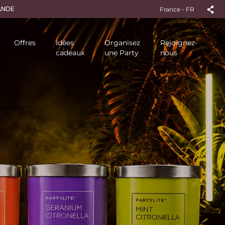
France - FR
Offres
Idées
Organisez
Rejoignez-
cadeaux
une Party
nous