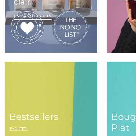
clair.
EN SAVOIR PLUS
Bestsellers
Bougi
Plat
J'ACHÈTE !