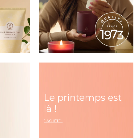
Le printemps est
là !
J'ACHÈTE !