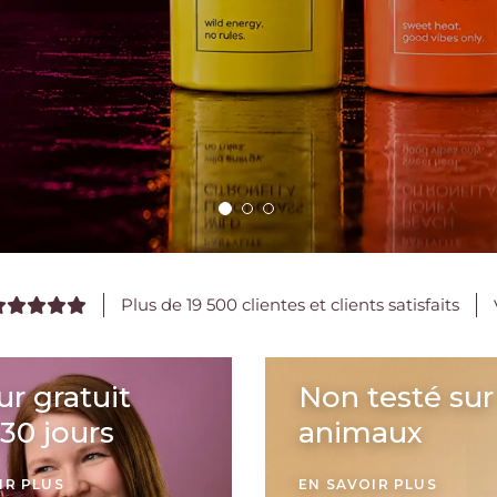
Plus de 19 500 clientes et clients satisfaits
r gratuit
Non testé sur
30 jours
animaux
IR PLUS
EN SAVOIR PLUS