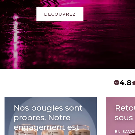
tropical air.
sun-charged.
4.8
Nos bougies sont
Retou
propres. Notre
sous 
engagement est
EN SAVO