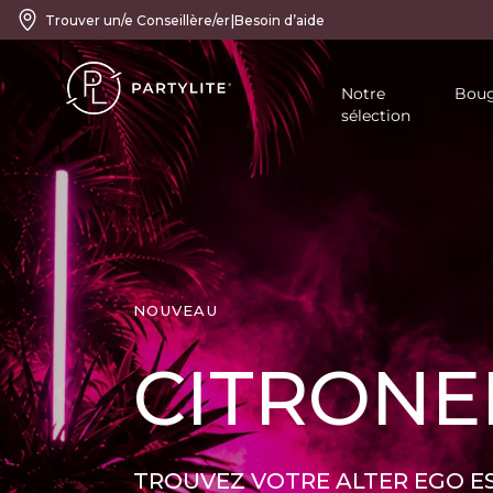
|
Trouver un/e Conseillère/er
Besoin d’aide
Notre
Boug
sélection
SOLAR P
neon heat.