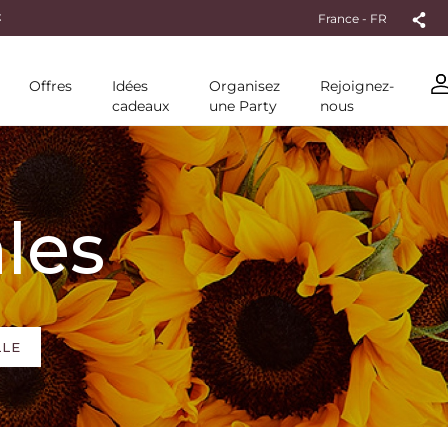
France - FR
Offres
Idées
Organisez
Rejoignez-
cadeaux
une Party
nous
ales
LLE