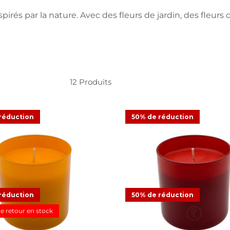
rés par la nature. Avec des fleurs de jardin, des fleurs d
12
Produits
réduction
50% de réduction
-pot à bougie Isla Del Sol
Mini-pot à bougie Amber
réduction
50% de réduction
,98 €
19,95 €
Offre
9,98 €
19,95 €
Offre
e retour en stock