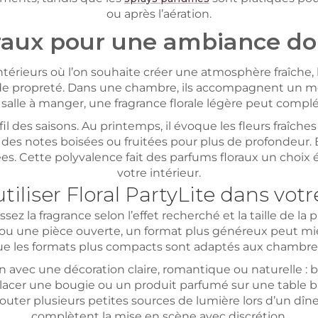
ou après l’aération.
raux pour une ambiance do
ntérieurs où l’on souhaite créer une atmosphère fraîch
et de propreté. Dans une chambre, ils accompagnent un m
 salle à manger, une fragrance florale légère peut compl
fil des saisons. Au printemps, il évoque les fleurs fraîches
s à des notes boisées ou fruitées pour plus de profondeur
. Cette polyvalence fait des parfums floraux un choix é
votre intérieur.
liser Floral PartyLite dans votre
ssez la fragrance selon l’effet recherché et la taille de l
ou une pièce ouverte, un format plus généreux peut mieu
ue les formats plus compacts sont adaptés aux chambres
n avec une décoration claire, romantique ou naturelle : bla
 placer une bougie ou un produit parfumé sur une table 
jouter plusieurs petites sources de lumière lors d’un dî
complètent la mise en scène avec discrétion.