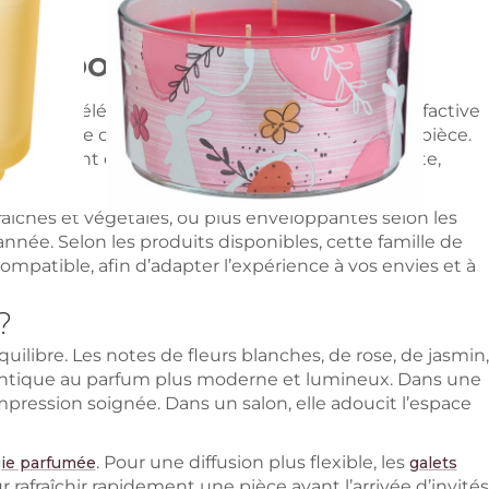
3
Avis clients
finés pour la maison
 ambiances élégantes de la maison. Cette famille olfactive
une touche de fraîcheur et de féminité à chaque pièce.
te permettent de créer une atmosphère accueillante,
raîches et végétales, ou plus enveloppantes selon les
nnée. Selon les produits disponibles, cette famille de
mpatible, afin d’adapter l’expérience à vos envies et à
?
uilibre. Les notes de fleurs blanches, de rose, de jasmin,
omantique au parfum plus moderne et lumineux. Dans une
ression soignée. Dans un salon, elle adoucit l’espace
. Pour une diffusion plus flexible, les
ie parfumée
galets
 rafraîchir rapidement une pièce avant l’arrivée d’invités