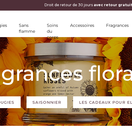
ies
Sans
Soins
Accessoires
Fragrances
flamme
du
corps
grances flor
UGIES
SAISONNIER
LES CADEAUX POUR E