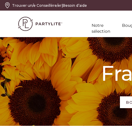
|
Trouver un/e Conseillère/er
Besoin d’aide
Notre
Boug
sélection
Fra
BO