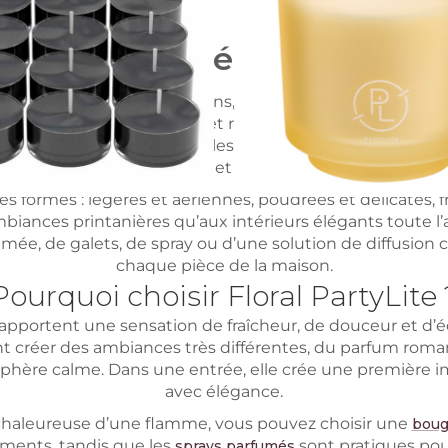
des parfums délicats et raf
rées par les fleurs, les jardins, les bouquets frais et les
ntérieur doux, lumineux et raffiné, capable d’apporter 
ains ou un espace de détente, les parfums floraux PartyLi
subtilement luxueuse et agréable au quotidien.
formes : légères et aériennes, poudrées et délicates, f
biances printanières qu’aux intérieurs élégants toute l’a
e, de galets, de spray ou d’une solution de diffusion co
chaque pièce de la maison.
Pourquoi choisir Floral PartyLite 
ui apportent une sensation de fraîcheur, de douceur et d’éq
ent créer des ambiances très différentes, du parfum r
re calme. Dans une entrée, elle crée une première imp
avec élégance.
re chaleureuse d’une flamme, vous pouvez choisir une
boug
oments, tandis que les
sont pratiques pour
sprays parfumés