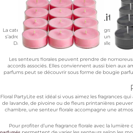
Floral PartyLite : 
Bougies à réchaud Cherry Blossom, les 12
11,75 €
La catégorie
Floral PartyLite
réunit des fragrances inspi
s’adresse aux personnes qui recherchent un parfum d’i
20
Avis clients
Dans le salon, la chambre, l’entrée, la salle de b
Les senteurs florales peuvent prendre de nombreuses 
accords associés. Elles conviennent aussi bien aux am
parfums peut se découvrir sous forme de bougie parfumé
Floral PartyLite est idéal si vous aimez les fragrances q
de lavande, de pivoine ou de fleurs printanières peuv
chambre, une senteur florale accompagne une atmosphè
Pour profiter d’une fragrance florale avec la lumiè
permettent de varier les senteurs selon les m
parfumés