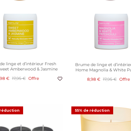
e linge et d’intérieur Fresh
Brume de linge et d’intérie
weet Amberwood & Jasmine
Home Magnolia & White Pa
,98 €
17,95 €
Offre
8,98 €
17,95 €
Offre
s à réchaud au CBD PULSE
Pot à bougie Refillable by 
réduction
55% de réduction
apefruit + neroli. les 12
Coastal Amber & Sh
,00 €
13,95 €
Offre
14,83 €
32,95 €
Offre