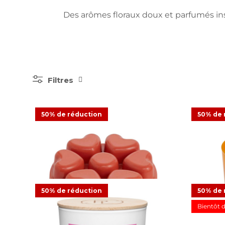
Des arômes floraux doux et parfumés inspi
Filtres
50% de réduction
50% de 
Galets Cœur Scent Plus® Amber Sands
Mini
50% de réduction
50% de 
9,23 €
18,45 €
Offre
9
Bientôt d