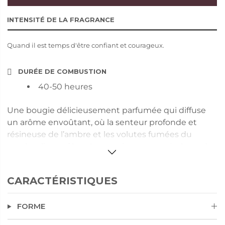
INTENSITÉ DE LA FRAGRANCE
Quand il est temps d'être confiant et courageux.
DURÉE DE COMBUSTION
40-50 heures
Une bougie délicieusement parfumée qui diffuse
un arôme envoûtant, où la senteur profonde et
résineuse de l’ambre et les volutes fumées du
patchouli se mêlent harmonieusement. La lavande
aromatique apporte une note apaisante, tandis
que les notes de mousse verte évoquent l’humus
CARACTÉRISTIQUES
frais et humide de la forêt après la pluie. Contenue
dans un pot coloré qui reflète les riches teintes de
FORME
la fragrance, cette bougie est composée de cire
blanche et d’une mèche unique, pour jusqu’à 50