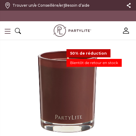
|
Trouver un/e Conseillère/er
Besoin d’aide
10 % DE RÉDUCTION SUR VOTRE PREMIÈRE COMMANDE
50% de réduction
Bientôt de retour en stock