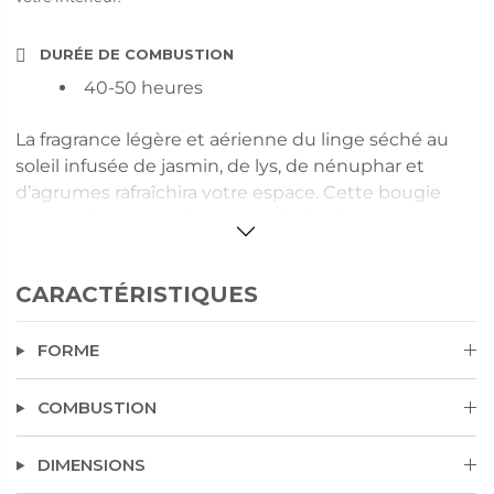
DURÉE DE COMBUSTION
40-50 heures
La fragrance légère et aérienne du linge séché au
soleil infusée de jasmin, de lys, de nénuphar et
d’agrumes rafraîchira votre espace. Cette bougie
capture l’essence d’une journée lumineuse,
encapsulée dans un pot coloré assorti à sa senteur
propre et fraîche. Avec une seule mèche et une
CARACTÉRISTIQUES
durée de combustion jusqu’à 50 heures, elle offre
une présence douce et apaisante qui embellit
FORME
n’importe quelle pièce.
COMBUSTION
DIMENSIONS