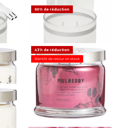
Pot à bougie Escential Iced
Snowberries™
Lite® Iced
60% de réduction
12,48 €
24,95 €
Offre
e
23
Avis clients
ts
Pot à bougie GloLite by PartyLite® Sun-
Kissed Linen
43% de réduction
15,98 €
39,95 €
Offre
Bientôt de retour en stock
3
Avis clients
Iced
Pot à bougie 3 mèches Mulberry
20,00 €
34,95 €
Offre
e
54
Avis clients
nts