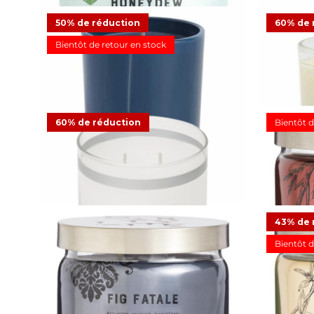
Pot à bougie 3 mèches Honeydew
50% de réduction
60% de 
34,95 €
Bientôt de retour en stock
26
Avis clients
Pot à bougie Escential Fig Fatale
Pot à bou
60% de réduction
Bientôt d
12,48 €
24,95 €
Offre
9
9
Avis clients
Pot à bo
Pot à bougie GloLite by PartyLite® Blanc
- non parfumé
43% de 
15,98 €
39,95 €
Offre
Bientôt d
9
Reviews