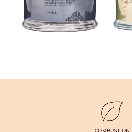
Pot à b
Pot à bougie 3 mèches Fig Fatale
34,95 €
20
65
Avis clients
COMBUSTION