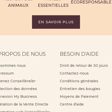
ÉCORESPONSABLE
ANIMAUX
ESSENTIELLES
EN SAVOIR PLUS
PROPOS DE NOUS
BESOIN D’AIDE
 sommes nous
Droit de retour de 30 jours
ressum
Contactez-nous
enez Conseillère/er
Conditions générales
tection des données
Entretien des bougies
nexion My Business
Moyens de Paiement
ération de la Vente Directe
Centre d’aide
ormation web Conseillère/er