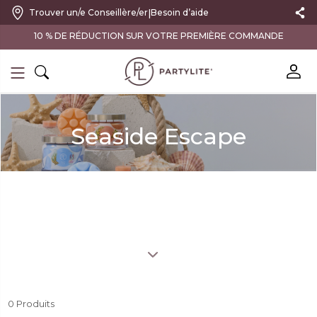
|
Trouver un/e Conseillère/er
Besoin d’aide
10 % DE RÉDUCTION SUR VOTRE PREMIÈRE COMMANDE
Seaside Escape
0
Produits