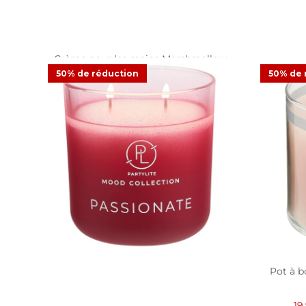
Crème pour les mains Marshmallow
Vanilla
50% de réduction
50% de 
8,
5,98 €
11,95 €
Offre
1
Avis
Pot à b
19