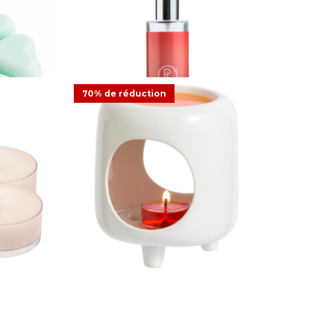
Honeydew
Spray d’ambiance Mood Passionate
70% de réduction
8,08 €
17,95 €
Offre
1
Avis