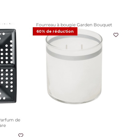
ents by
Fourreau à bougie Garden Bouquet
oto
60% de réduction
7,48 €
14,95 €
Offre
e
1
Avis
ts
arfum de
are