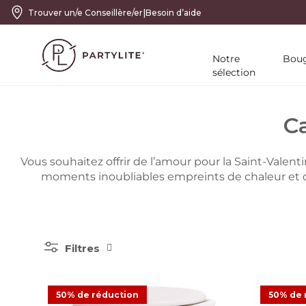
|
Trouver un/e Conseillère/er
Besoin d’aide
Notre
Boug
sélection
C
Vous souhaitez offrir de l’amour pour la Saint-Valent
moments inoubliables empreints de chaleur et 
Filtres
50% de réduction
50% de 