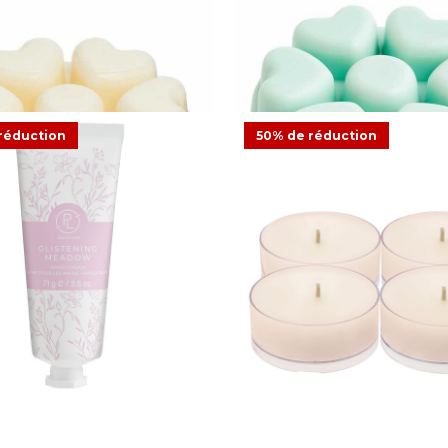
œur Scent Plus® Marshmallow
Galets Cœur Scent Plus® 
Vanilla
réduction
50% de réduction
9,23 €
18,45 €
Offre
,23 €
18,45 €
Offre
1
Avis
1
Avis