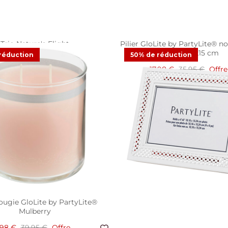
Trio Nature's Flight
Pilier GloLite by PartyLite® n
blanc, 7x15 cm
réduction
50% de réduction
73 €
24,95 €
Offre
17,98 €
35,95 €
Offre
1
Avis
27
Review
ougie GloLite by PartyLite®
Mulberry
,98 €
39,95 €
Offre