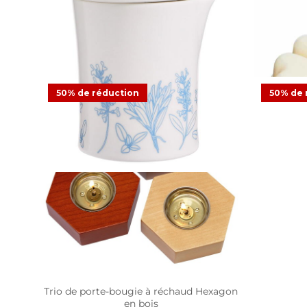
Bougie de massage Sea Salt & Sage
Galets C
50% de réduction
50% de 
18,48 €
36,95 €
Offre
9
Trio de porte-bougie à réchaud Hexagon
en bois