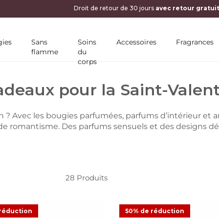
ies
Sans
Soins
Accessoires
Fragrances
flamme
du
corps
adeaux pour la Saint-Valent
in ? Avec les bougies parfumées, parfums d’intérieur et ar
de romantisme. Des parfums sensuels et des designs dél
28
Produits
réduction
50% de réduction