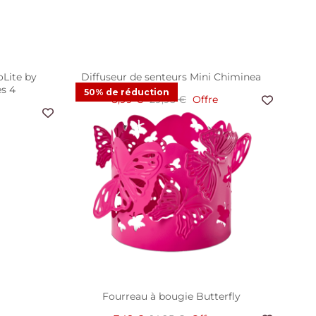
oLite by
Diffuseur de senteurs Mini Chiminea
es 4
50% de réduction
8,99 €
29,95 €
Offre
3
Avis clients
Fourreau à bougie Butterfly