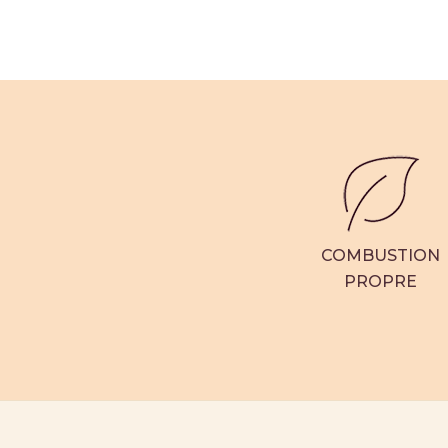
Porte-pot à bougie Lotus - Rose
Porte
9,98 €
19,95 €
Offre
22
2
Avis clients
COMBUSTION
PROPRE