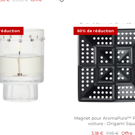
Porte-bâtonnets SmartSc
PartyLite™ - Cadre ph
réduction
60% de réduction
14,98 €
29,95 €
Offr
5
Avis clien
Magnet pour AromaPure™ P
voiture - Origami Squ
3,18 €
7,95 €
Offre