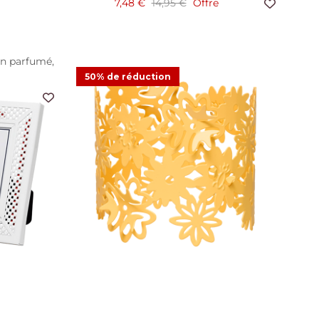
7,48 €
14,95 €
Offre
on parfumé,
50% de réduction
s