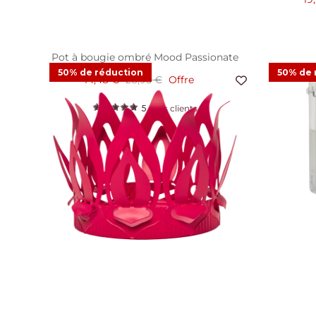
Pot à bougie ombré Mood Passionate
50% de réduction
50% de 
14,48 €
28,95 €
Offre
5
Avis clients