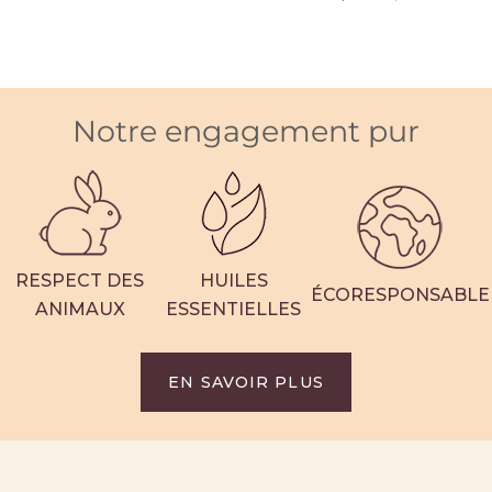
-bougie Simple Elegance
,48 €
44,95 €
Offre
Notre engagement pur
6
Avis clients
RESPECT DES
HUILES
ÉCORESPONSABLE
ANIMAUX
ESSENTIELLES
EN SAVOIR PLUS