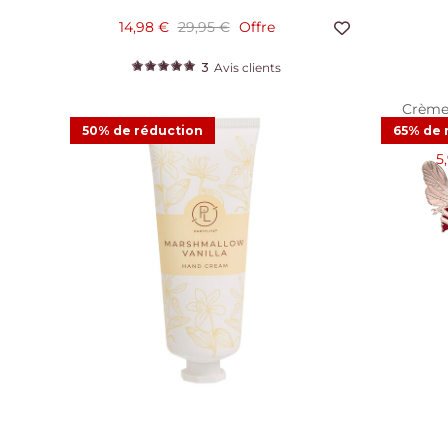
14,98 €
29,95 €
Offre
3
Avis clients
Crème 
50% de réduction
65% de 
5