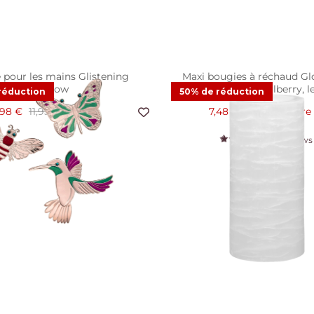
pour les mains Glistening
Maxi bougies à réchaud Gl
Meadow
PartyLite® Mulberry, l
réduction
50% de réduction
,98 €
11,95 €
Offre
7,48 €
14,95 €
Offre
3
Reviews