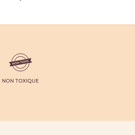
Pot à bougie GloLite by PartyLite® Sun-
Kissed Linen
15,98 €
39,95 €
Offre
3
Avis clients
NON TOXIQUE