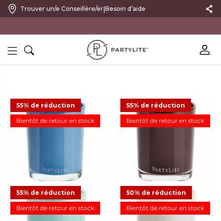
|
Trouver un/e Conseillère/er
Besoin d’aide
10 % DE RÉDUCTION SUR VOTRE PREMIÈRE COMMANDE
55% de réduction
55% de réduction
Bientôt de retour en stock
Bientôt de retour en stock
Pot à bougie Escential Sea
Pot à bougie Escential
Salt & Sage
Mulberry
11,23 €
24,95 €
Offre
11,23 €
24,95 €
Offre
13
16
55% de réduction
50% de réduction
Bientôt de retour en stock
Bientôt de retour en stock
Pot à bougie Escential
Pot à bougie Escential