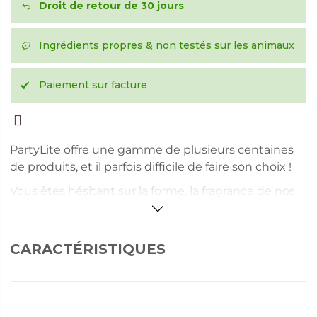
Droit de retour de 30 jours
Ingrédients propres & non testés sur les animaux
Paiement sur facture
PartyLite offre une gamme de plusieurs centaines
de produits, et il parfois difficile de faire son choix !
Vous êtes hésitant sur la forme, la fragrance de nos
bougies ou sur le style de nos accessoires ? Vous
préférez laisser le choix à vos amis, collègues,
famille ?
CARACTÉRISTIQUES
Les chèques cadeaux PartyLite sont toujours une
excellente idée pour faire plaisir !
Veuillez noter que l'image ne correspond pas au