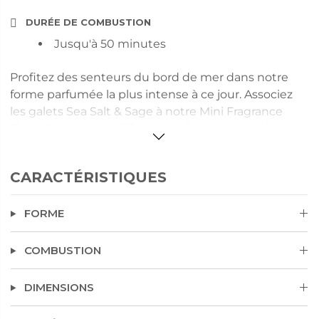
DURÉE DE COMBUSTION
Jusqu'à 50 minutes
Profitez des senteurs du bord de mer dans notre
forme parfumée la plus intense à ce jour. Associez
les galets Sea Salt & Sage à notre Mini Fragrance
Flame™ pour une diffusion de fragrance rapide,
dedans ou dehors, qui inspire la tranquillité avec
ses senteurs de sauge bleue et de sel marin
CARACTÉRISTIQUES
additionnés de notes boisées apaisantes. Les galets
sont vendus par 12.
FORME
COMBUSTION
DIMENSIONS