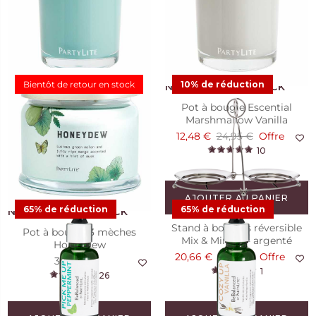
11,23 €
24,95 €
Offre
11,23 €
24,95 €
Offre
13
16
Bientôt de retour en stock
10% de réduction
Pot à bougie Escential
Pot à bougie Escential
Honeydew
Marshmallow Vanilla
11,23 €
24,95 €
Offre
12,48 €
24,95 €
Offre
22
10
AJOUTER AU PANIER
65% de réduction
65% de réduction
Stand à bougies réversible
Pot à bougie 3 mèches
Mix & Mingle - argenté
Honeydew
20,66 €
22,95 €
Offre
34,95 €
1
26