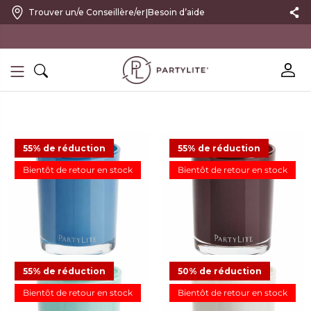
|
Trouver un/e Conseillère/er
Besoin d’aide
10 % DE RÉDUCTION SUR VOTRE PREMIÈRE COMMANDE
55% de réduction
55% de réduction
Bientôt de retour en stock
Bientôt de retour en stock
Pot à bougie Escential Sea
Pot à bougie Escential
Salt & Sage
Mulberry
11,23 €
24,95 €
Offre
11,23 €
24,95 €
Offre
13
16
55% de réduction
50% de réduction
Bientôt de retour en stock
Bientôt de retour en stock
Pot à bougie Escential
Pot à bougie Escential