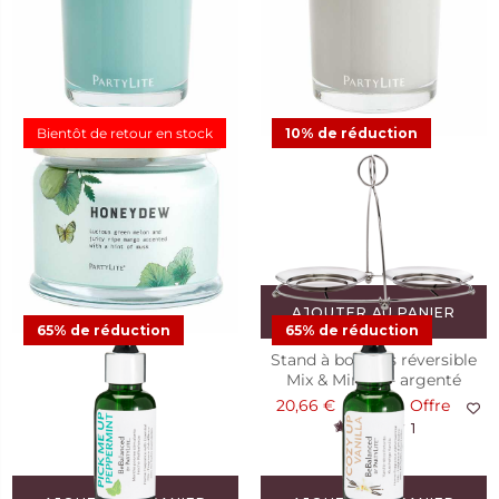
Honeydew
Marshmallow Vanilla
11,23 €
24,95 €
Offre
12,48 €
24,95 €
Offre
22
10
Bientôt de retour en stock
10% de réduction
Pot à bougie 3 mèches
Honeydew
34,95 €
26
AJOUTER AU PANIER
65% de réduction
65% de réduction
Stand à bougies réversible
Mix & Mingle - argenté
20,66 €
22,95 €
Offre
1