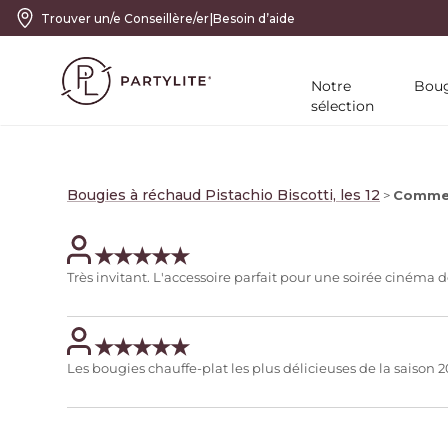
|
Trouver un/e Conseillère/er
Besoin d’aide
Notre
Boug
sélection
Bougies à réchaud Pistachio Biscotti, les 12
>
Commen
Très invitant. L'accessoire parfait pour une soirée cinéma d
Les bougies chauffe-plat les plus délicieuses de la saison 