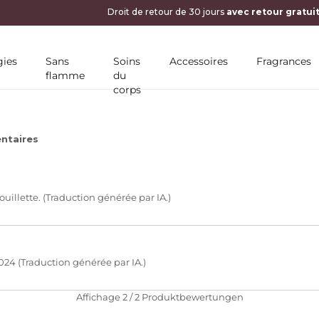
Droit de retour de 30 jours
avec retour gratui
ies
Sans
Soins
Accessoires
Fragrances
flamme
du
corps
taires
ouillette. (Traduction générée par IA.)
2024 (Traduction générée par IA.)
Affichage
2
/
2
Produktbewertungen