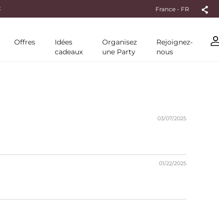
t
France - FR
Offres
Idées
Organisez
Rejoignez-
cadeaux
une Party
nous
03/07/2025
01/22/2025