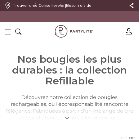
|
Trouver un/e Conseillère/er
Besoin d’aide
10 % DE RÉDUCTION SUR VOTRE PREMIÈRE COMMANDE
Nos bougies les plus
durables : la collection
Refillable
Découvrez notre collection de bougies
rechargeables, où l'écoresponsabilité rencontre
l’élégance. Fabriquées à partir d’un mélange de cire
de soja de haute qualité, elles offrent une
combustion propre tout en diffusant votre fragrance
préférée. Les pots à bougie en verre au design épuré
s’intègrent dans tous les intérieurs et vous font