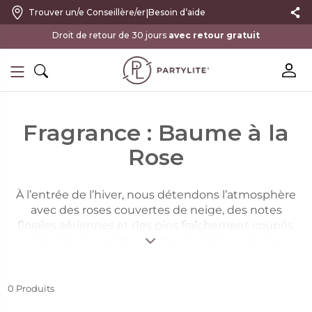
|
Trouver un/e Conseillère/er
Besoin d’aide
Droit de retour de 30 jours
avec retour gratuit
Fragrance : Baume à la
Rose
À l’entrée de l’hiver, nous détendons l’atmosphère
avec des roses couvertes de neige, des notes
florales aériennes et des pins fraîchement coupés.
L’eucalyptus et la menthe, soutenus par une
mousse terreuse et des bois doux et crémeux,
apportent bien-être et vitalité.
Intensité de la Fragrance :
Intense & Équilibrée.
0
Produits
Famille de Fragrance :
Fraîche.