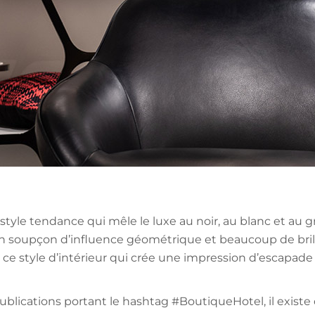
tyle tendance qui mêle le luxe au noir, au blanc et au gr
n soupçon d’influence géométrique et beaucoup de brilla
 de ce style d’intérieur qui crée une impression d’escapa
e publications portant le hashtag #BoutiqueHotel, il exis