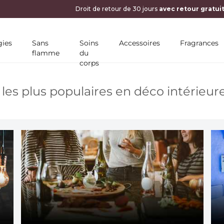
ies
Sans
Soins
Accessoires
Fragrances
flamme
du
corps
les plus populaires en déco intérieur