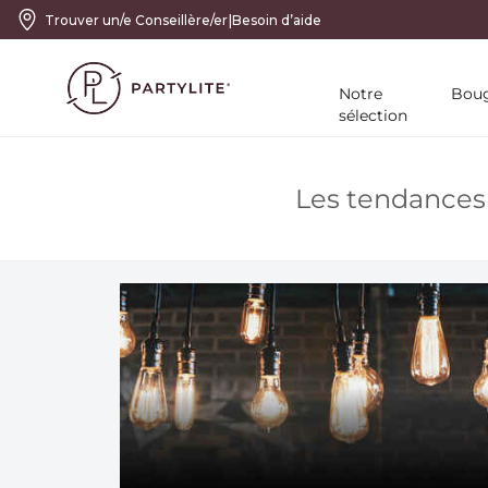
|
Trouver un/e Conseillère/er
Besoin d’aide
Notre
Boug
sélection
Les tendances 