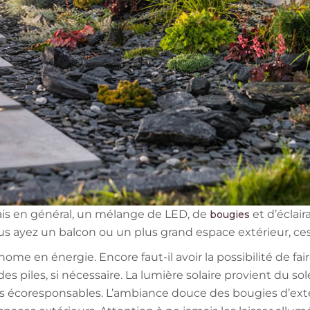
mais en général, un mélange de LED, de
et d’éclair
bougies
s ayez un balcon ou un plus grand espace extérieur, ces
me en énergie. Encore faut-il avoir la possibilité de fair
des piles, si nécessaire. La lumière solaire provient du sole
ès écoresponsables. L’ambiance douce des bougies d’ex