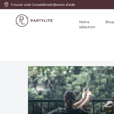
|
Trouver un/e Conseillère/er
Besoin d’aide
Notre
Boug
sélection