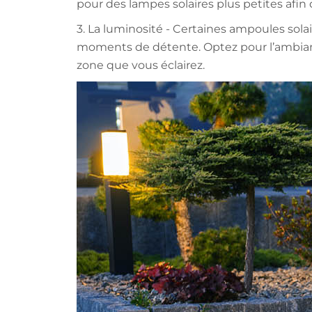
pour des lampes solaires plus petites afin 
3. La luminosité - Certaines ampoules sola
moments de détente. Optez pour l’ambianc
zone que vous éclairez.