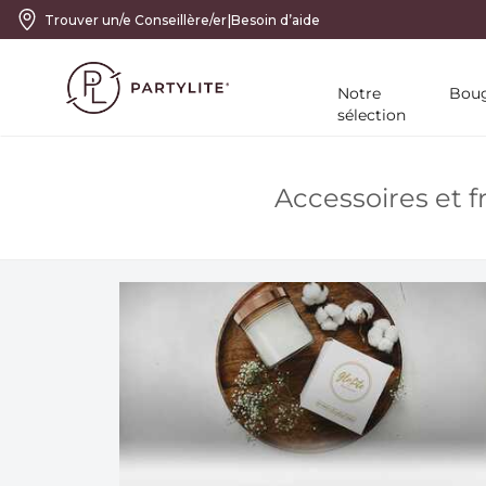
|
Trouver un/e Conseillère/er
Besoin d’aide
Notre
Boug
sélection
Accessoires et 