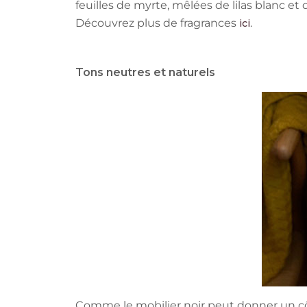
feuilles de myrte, mêlées de lilas blanc e
Découvrez plus de fragrances
.
ici
Tons neutres et naturels
Comme le mobilier noir peut donner un côt