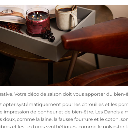
ive. Votre déco de saison doit vous apporter du bien-être
z opter systématiquement pour les citrouilles et les po
ne impression de bonheur et de bien-être. Les Danois ai
es doux, comme la laine, la fausse fourrure et le coton, so
ibres et les textures synthétiques, comme le polyester, le