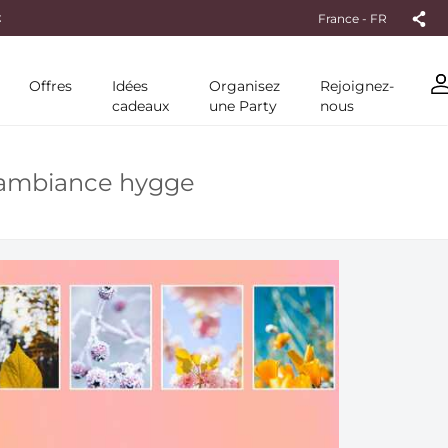
ANDE
France - FR
Offres
Idées
Organisez
Rejoignez-
cadeaux
une Party
nous
e ambiance hygge