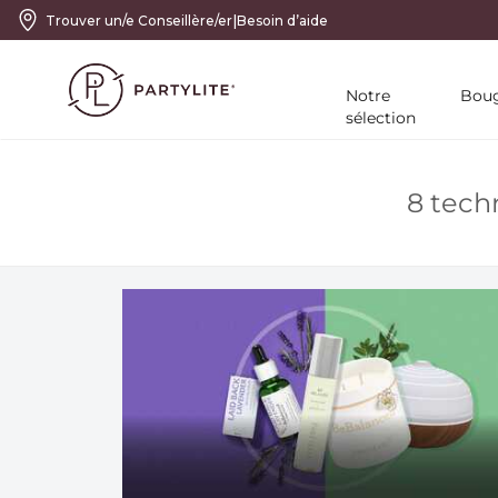
|
Trouver un/e Conseillère/er
Besoin d’aide
Notre
Boug
sélection
8 tech